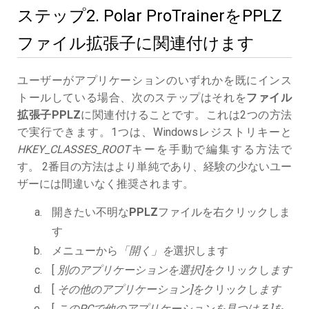
ステップ2. Polar ProTrainerをPPLZ
ファイル拡張子に関連付けます
ユーザーがアプリケーションのいずれかを既にインス
トールしている場合、次のステップはそれを
ファイル
拡張子PPLZ
に関連付けることです。これは2つの方法
で実行できます。1つは、Windowsレジストリキーと
HKEY_CLASSES_ROOT
キーを手動で編集する方法で
す。 2番目の方法はより単純であり、経験の少ないユー
ザーには間違いなく推奨されます。
開きたい不明な
PPLZ
ファイルを右クリックしま
す
メニューから
「開く」を
選択します
[
別のアプリケーションを選択]を
クリックし
ます
[
その他のアプリケーション]を
クリックし
ます
[
このPCで他のアプリケーションを見つける]を