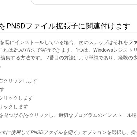
litiesをPNSDファイル拡張子に関連付けます
を既にインストールしている場合、次のステップはそれを
フ
れは2つの方法で実行できます。1つは、Windowsレジスト
編集する方法です。 2番目の方法はより単純であり、経験の
。
右クリックします
す
クリックし
ます
リックし
ます
を見つける]を
クリックし、適切なプログラムのインストール場
常に使用してPNSDファイルを開く」
オプションを選択し、操