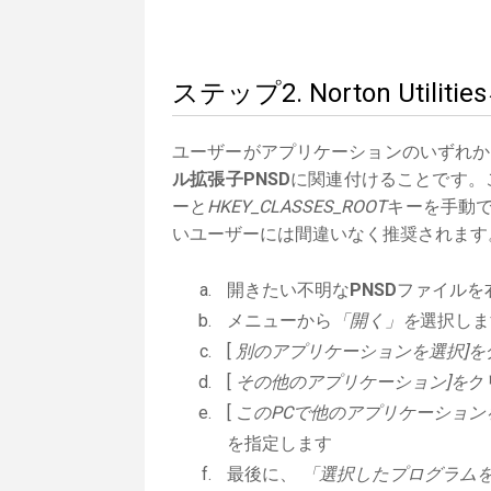
ステップ2. Norton Uti
ユーザーがアプリケーションのいずれか
ル拡張子PNSD
に関連付けることです。こ
ーと
HKEY_CLASSES_ROOT
キーを手動で
いユーザーには間違いなく推奨されます
開きたい不明な
PNSD
ファイルを
メニューから
「開く」を
選択しま
[
別のアプリケーションを選択]を
[
その他のアプリケーション]を
ク
[
このPCで他のアプリケーション
を指定します
最後に、
「選択したプログラムを