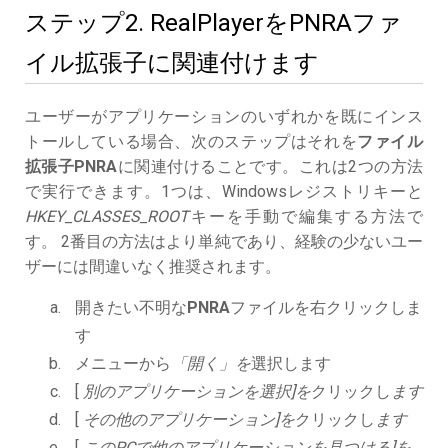
ステップ2. RealPlayerをPNRAファ
イル拡張子に関連付けます
ユーザーがアプリケーションのいずれかを既にインス
トールしている場合、次のステップはそれを
ファイル
拡張子PNRA
に関連付けることです。これは2つの方法
で実行できます。1つは、Windowsレジストリキーと
HKEY_CLASSES_ROOT
キーを手動で編集する方法で
す。 2番目の方法はより単純であり、経験の少ないユー
ザーには間違いなく推奨されます。
開きたい不明な
PNRA
ファイルを右クリックしま
す
メニューから
「開く」を
選択します
[
別のアプリケーションを選択]を
クリックし
ます
[
その他のアプリケーション]を
クリックし
ます
[
このPCで他のアプリケーションを見つける]を