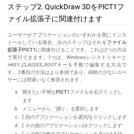
ステップ2. QuickDraw 3DをPICT1フ
ァイル拡張子に関連付けます
ユーザーがアプリケーションのいずれかを既にインス
トールしている場合、次のステップはそれを
ファイル
拡張子PICT1
に関連付けることです。これは2つの方法
で実行できます。1つは、Windowsレジストリキーと
HKEY_CLASSES_ROOT
キーを手動で編集する方法で
す。 2番目の方法はより単純であり、経験の少ないユー
ザーには間違いなく推奨されます。
開きたい不明な
PICT1
ファイルを右クリックし
ます
メニューから
「開く」を
選択します
[
別のアプリケーションを選択]を
クリックし
ます
[
その他のアプリケーション]を
クリックし
ます
[
このPCで他のアプリケーションを見つける]を