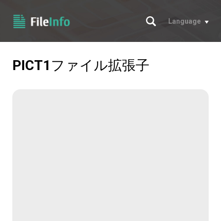
サーチ
Language
PICT1
ファイル拡張子