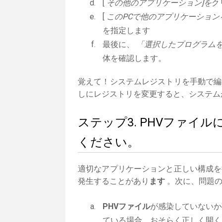
[
その他のアプリケーション]を
ク
[
このPCで他のアプリケーション
を指定します
最後に、
「選択したプログラムを
体を確認します。
覚えて！システムレジストリを手動で編
しにレジストリを変更すると、システム
ステップ3. PHVファ
ください。
適切なアプリケーションと正しい構成を
発生することがあり
ます
。次に、問題の
PHVファイル
が感染していないか
ている場合、おそらく正しく開く