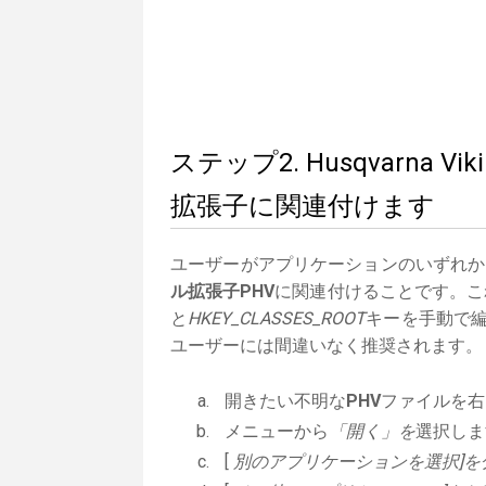
ステップ2. Husqvarna Vik
拡張子に関連付けます
ユーザーがアプリケーションのいずれか
ル拡張子PHV
に関連付けることです。これ
と
HKEY_CLASSES_ROOT
キーを手動で編
ユーザーには間違いなく推奨されます。
開きたい不明な
PHV
ファイルを右
メニューから
「開く」を
選択しま
[
別のアプリケーションを選択]を