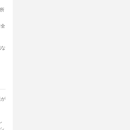
所
作全
識な
題が
し
シ