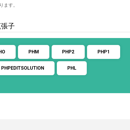
ります。
拡張子
HO
PHM
PHP2
PHP1
PHPEDITSOLUTION
PHL