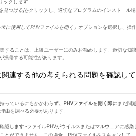
リックし
ます
を見つける]を
クリックし、適切なプログラムのインストール場
常に使用してPHVファイルを開く」
オプションを選択し、操
集することは、上級ユーザーにのみお勧めします。適切な知
が損傷する可能性があります。
イルに関連する他の考えられる問題を確認して
持っているにもかかわらず
、PHVファイル
を
開く際に
まだ問
理由を調べる必要があります。
確認し
ます
-ファイルPHVがウイルスまたはマルウェアに感染
ことができません。この場合、PHVファイルをスキャンして、