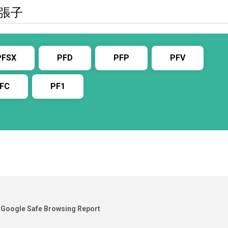
拡張子
PFSX
PFD
PFP
PFV
FC
PF1
Google Safe Browsing Report