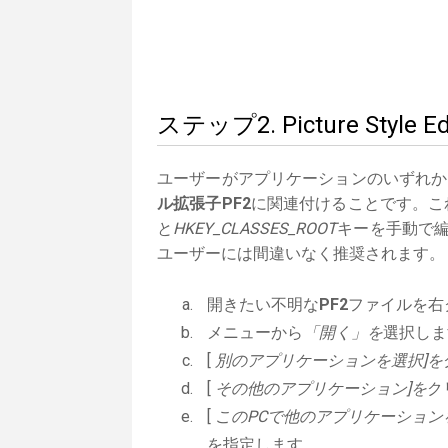
ステップ2. Picture St
ユーザーがアプリケーションのいずれか
ル拡張子PF2
に関連付けることです。これ
と
HKEY_CLASSES_ROOT
キーを手動で編
ユーザーには間違いなく推奨されます。
開きたい不明な
PF2
ファイルを右
メニューから
「開く」を
選択しま
[
別のアプリケーションを選択]を
[
その他のアプリケーション]を
ク
[
このPCで他のアプリケーション
を指定します