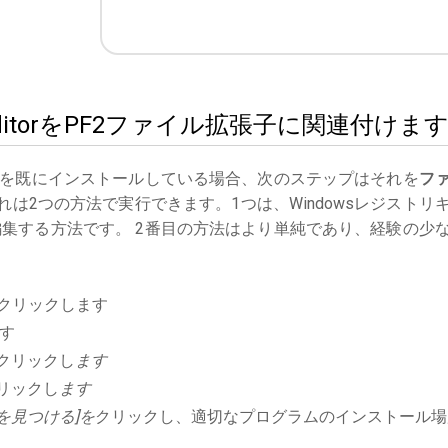
yle EditorをPF2ファイル拡張子に関連付けま
を既にインストールしている場合、次のステップはそれを
フ
は2つの方法で実行できます。1つは、Windowsレジストリ
集する方法です。 2番目の方法はより単純であり、経験の少
クリックします
す
クリックし
ます
リックし
ます
を見つける]を
クリックし、適切なプログラムのインストール場