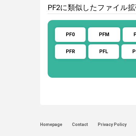
PF2に類似したファイル
PF0
PFM
PFR
PFL
P
Homepage
Contact
Privacy Policy