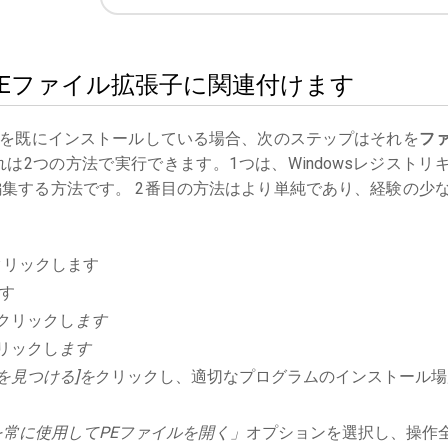
seをPEファイル拡張子に関連付けます
を既にインストールしている場合、次のステップはそれを
フ
は2つの方法で実行できます。1つは、Windowsレジストリ
集する方法です。 2番目の方法はより単純であり、経験の少
クリックします
す
クリックし
ます
リックし
ます
を見つける]を
クリックし、適切なプログラムのインストール場
常に使用してPEファイルを開く」
オプションを選択し、操作