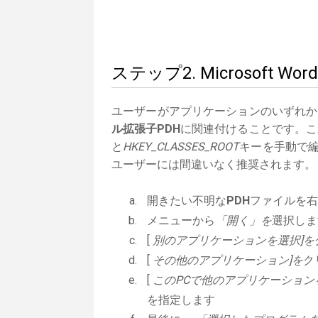
ステップ2. Microsoft
ユーザーがアプリケーションのいずれか
ル拡張子PDH
に関連付けることです。これ
と
HKEY_CLASSES_ROOT
キーを手動で編
ユーザーには間違いなく推奨されます。
開きたい不明な
PDH
ファイルを右
メニューから
「開く」を
選択しま
[
別のアプリケーションを選択]を
[
その他のアプリケーション]を
ク
[
このPCで他のアプリケーション
を指定します