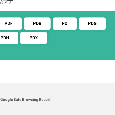
拡張子
PDF
PDB
PD
PDG
PDH
PDX
Google Safe Browsing Report