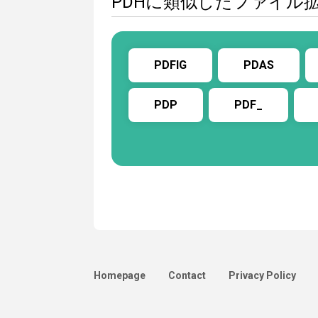
PDHに類似したファイル
PDFIG
PDAS
PDP
PDF_
Homepage
Contact
Privacy Policy