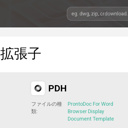
拡張子
PDH
ファイルの種
ProntoDoc For Word
類:
Browser Display
Document Template