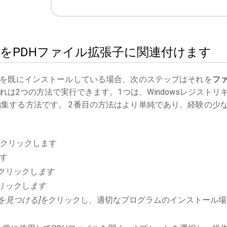
 WordをPDHファイル拡張子に関連付けます
を既にインストールしている場合、次のステップはそれを
フ
は2つの方法で実行できます。1つは、Windowsレジストリ
集する方法です。 2番目の方法はより単純であり、経験の少
クリックします
す
クリックし
ます
リックし
ます
を見つける]を
クリックし、適切なプログラムのインストール場