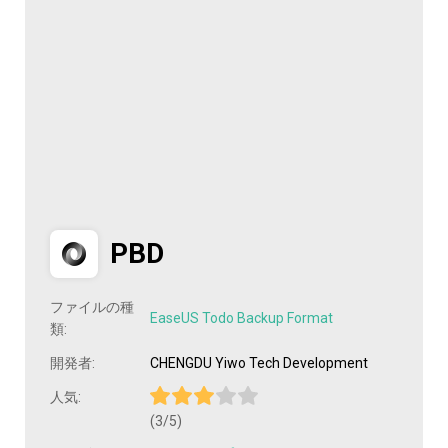
PBD
ファイルの種
EaseUS Todo Backup Format
類:
開発者:
CHENGDU Yiwo Tech Development
人気:
(3/5)