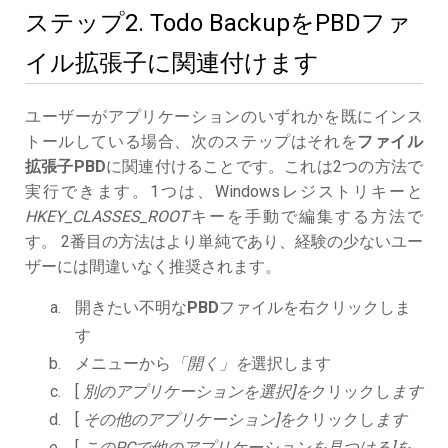
ステップ2. Todo BackupをPBDファ
イル拡張子に関連付けます
ユーザーがアプリケーションのいずれかを既にインス
トールしている場合、次のステップはそれを
ファイル
拡張子PBD
に関連付けることです。これは2つの方法で
実行できます。1つは、Windowsレジストリキーと
HKEY_CLASSES_ROOT
キーを手動で編集する方法で
す。 2番目の方法はより単純であり、経験の少ないユー
ザーには間違いなく推奨されます。
開きたい不明な
PBD
ファイルを右クリックしま
す
メニューから
「開く」を
選択します
[
別のアプリケーションを選択]を
クリックし
ます
[
その他のアプリケーション]を
クリックし
ます
[
このPCで他のアプリケーションを見つける]を