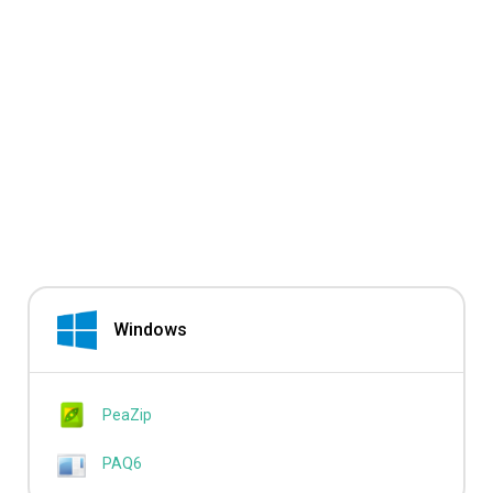
Windows
PeaZip
PAQ6