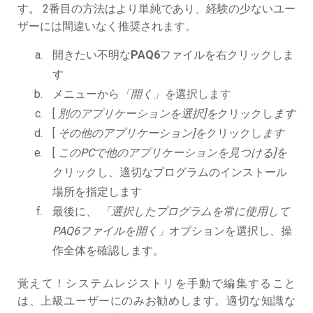
す。 2番目の方法はより単純であり、経験の少ないユー
ザーには間違いなく推奨されます。
開きたい不明な
PAQ6
ファイルを右クリックしま
す
メニューから
「開く」を
選択します
[
別のアプリケーションを選択]を
クリックし
ます
[
その他のアプリケーション]を
クリックし
ます
[
このPCで他のアプリケーションを見つける]を
クリックし、適切なプログラムのインストール
場所を指定します
最後に、
「選択したプログラムを常に使用して
PAQ6ファイルを開く」
オプションを選択し、操
作全体を確認します。
覚えて！システムレジストリを手動で編集すること
は、上級ユーザーにのみお勧めします。適切な知識な