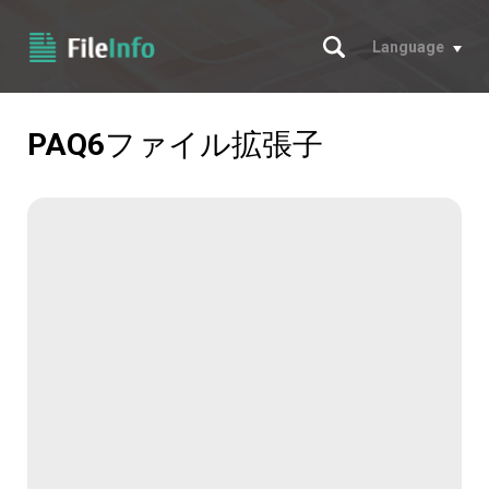
サーチ
Language
PAQ6
ファイル拡張子