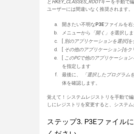
と
HKEY_CLASSES_ROOT
キーを手動で編
ユーザーには間違いなく推奨されます。
開きたい不明な
P3E
ファイルを右
メニューから
「開く」を
選択しま
[
別のアプリケーションを選択]を
[
その他のアプリケーション]を
ク
[
このPCで他のアプリケーション
を指定します
最後に、
「選択したプログラムを
体を確認します。
覚えて！システムレジストリを手動で編
しにレジストリを変更すると、システム
ステップ3. P3Eファイ
ください。