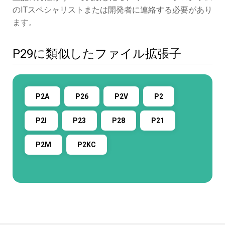
のITスペシャリストまたは開発者に連絡する必要があり
ます。
P29に類似したファイル拡張子
P2A
P26
P2V
P2
P2I
P23
P28
P21
P2M
P2KC