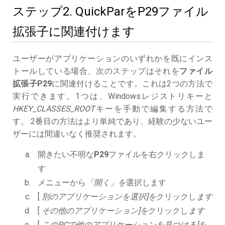
ステップ2. QuickParをP29ファイル
拡張子に関連付けます
ユーザーがアプリケーションのいずれかを既にインス
トールしている場合、次のステップはそれを
ファイル
拡張子P29
に関連付けることです。これは2つの方法で
実行できます。1つは、Windowsレジストリキーと
HKEY_CLASSES_ROOT
キーを手動で編集する方法で
す。 2番目の方法はより単純であり、経験の少ないユー
ザーには間違いなく推奨されます。
開きたい不明な
P29
ファイルを右クリックしま
す
メニューから
「開く」を
選択します
[
別のアプリケーションを選択]を
クリックし
ます
[
その他のアプリケーション]を
クリックし
ます
[
このPCで他のアプリケーションを見つける]を