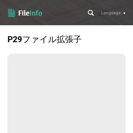
サーチ
Language
P29
ファイル拡張子