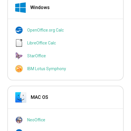
Windows
OpenOffice.org Calc
LibreOffice Calc
StarOffice
IBM Lotus Symphony
MAC OS
NeoOffice