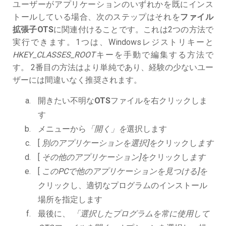
ユーザーがアプリケーションのいずれかを既にインス
トールしている場合、次のステップはそれを
ファイル
拡張子OTS
に関連付けることです。これは2つの方法で
実行できます。1つは、Windowsレジストリキーと
HKEY_CLASSES_ROOT
キーを手動で編集する方法で
す。 2番目の方法はより単純であり、経験の少ないユー
ザーには間違いなく推奨されます。
開きたい不明な
OTS
ファイルを右クリックしま
す
メニューから
「開く」を
選択します
[
別のアプリケーションを選択]を
クリックし
ます
[
その他のアプリケーション]を
クリックし
ます
[
このPCで他のアプリケーションを見つける]を
クリックし、適切なプログラムのインストール
場所を指定します
最後に、
「選択したプログラムを常に使用して