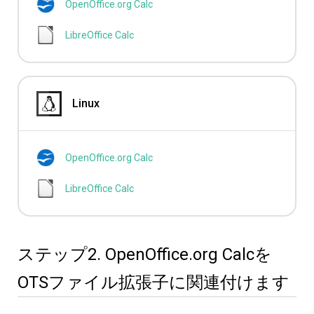
OpenOffice.org Calc
LibreOffice Calc
Linux
OpenOffice.org Calc
LibreOffice Calc
ステップ2. OpenOffice.org Calcを
OTSファイル拡張子に関連付けます