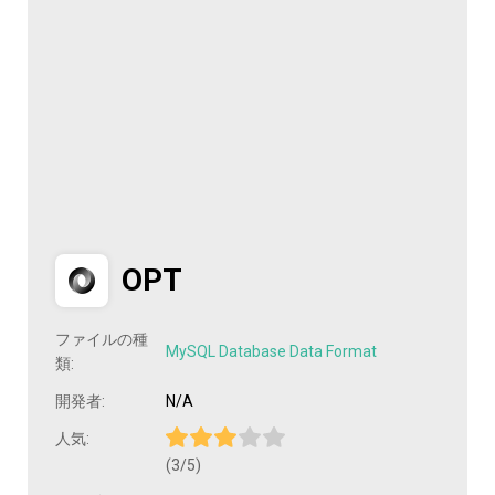
OPT
ファイルの種
MySQL Database Data Format
類:
開発者:
N/A
人気:
(3/5)