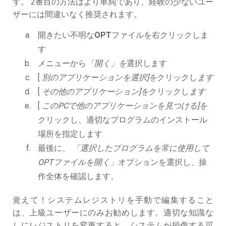
す。 2番目の方法はより単純であり、経験の少ないユー
ザーには間違いなく推奨されます。
開きたい不明な
OPT
ファイルを右クリックしま
す
メニューから
「開く」を
選択します
[
別のアプリケーションを選択]を
クリックし
ます
[
その他のアプリケーション]を
クリックし
ます
[
このPCで他のアプリケーションを見つける]を
クリックし、適切なプログラムのインストール
場所を指定します
最後に、
「選択したプログラムを常に使用して
OPTファイルを開く」
オプションを選択し、操
作全体を確認します。
覚えて！システムレジストリを手動で編集すること
は、上級ユーザーにのみお勧めします。適切な知識な
しにレジストリを変更すると、システムが損傷する可