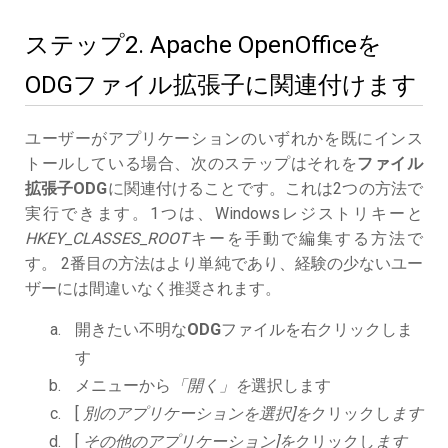
ステップ2. Apache OpenOfficeを
ODGファイル拡張子に関連付けます
ユーザーがアプリケーションのいずれかを既にインス
トールしている場合、次のステップはそれを
ファイル
拡張子ODG
に関連付けることです。これは2つの方法で
実行できます。1つは、Windowsレジストリキーと
HKEY_CLASSES_ROOT
キーを手動で編集する方法で
す。 2番目の方法はより単純であり、経験の少ないユー
ザーには間違いなく推奨されます。
開きたい不明な
ODG
ファイルを右クリックしま
す
メニューから
「開く」を
選択します
[
別のアプリケーションを選択]を
クリックし
ます
[
その他のアプリケーション]を
クリックし
ます