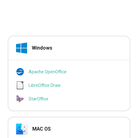
Windows
Apache OpenOffice
LibreOffice Draw
StarOffice
MAC OS