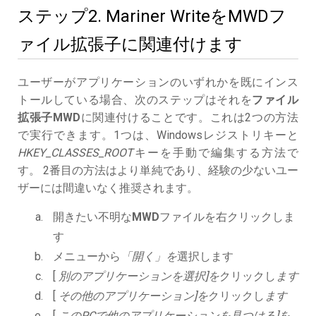
ステップ2. Mariner WriteをMWDフ
ァイル拡張子に関連付けます
ユーザーがアプリケーションのいずれかを既にインス
トールしている場合、次のステップはそれを
ファイル
拡張子MWD
に関連付けることです。これは2つの方法
で実行できます。1つは、Windowsレジストリキーと
HKEY_CLASSES_ROOT
キーを手動で編集する方法で
す。 2番目の方法はより単純であり、経験の少ないユー
ザーには間違いなく推奨されます。
開きたい不明な
MWD
ファイルを右クリックしま
す
メニューから
「開く」を
選択します
[
別のアプリケーションを選択]を
クリックし
ます
[
その他のアプリケーション]を
クリックし
ます
[
このPCで他のアプリケーションを見つける]を