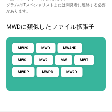
グラムのITスペシャリストまたは開発者に連絡する必要
があります。
MWDに類似したファイル拡張子
MW2S
MWD
MWAND
MWS
MW2
MW
MWT
MWDP
MWPD
MW2D