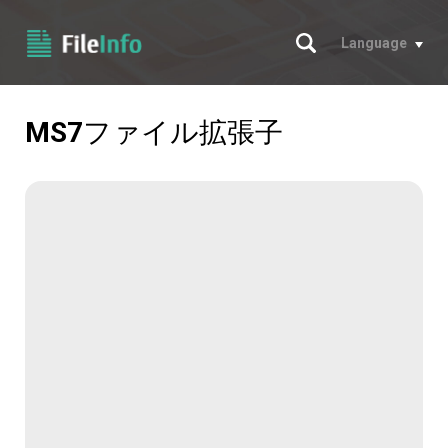
サーチ
Language
MS7
ファイル拡張子