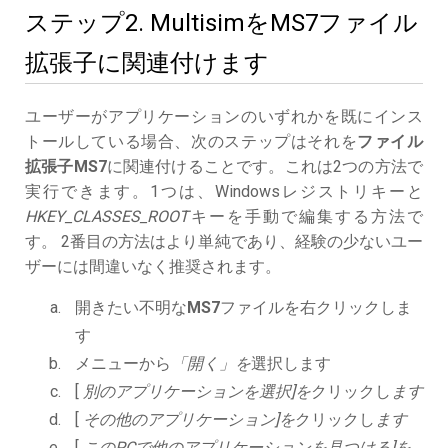
ステップ2. MultisimをMS7ファイル
拡張子に関連付けます
ユーザーがアプリケーションのいずれかを既にインス
トールしている場合、次のステップはそれを
ファイル
拡張子MS7
に関連付けることです。これは2つの方法で
実行できます。1つは、Windowsレジストリキーと
HKEY_CLASSES_ROOT
キーを手動で編集する方法で
す。 2番目の方法はより単純であり、経験の少ないユー
ザーには間違いなく推奨されます。
開きたい不明な
MS7
ファイルを右クリックしま
す
メニューから
「開く」を
選択します
[
別のアプリケーションを選択]を
クリックし
ます
[
その他のアプリケーション]を
クリックし
ます
[
このPCで他のアプリケーションを見つける]を