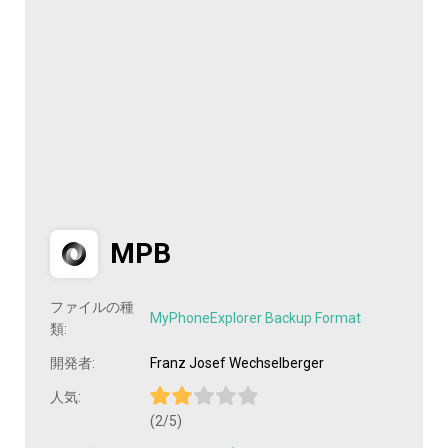
MPB
ファイルの種
MyPhoneExplorer Backup Format
類:
開発者:
Franz Josef Wechselberger
人気:
(2/5)