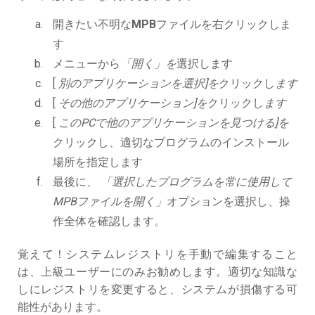
開きたい不明な
MPB
ファイルを右クリックしま
す
メニューから
「開く」を
選択します
[
別のアプリケーションを選択]を
クリックし
ます
[
その他のアプリケーション]を
クリックし
ます
[
このPCで他のアプリケーションを見つける]を
クリックし、適切なプログラムのインストール
場所を指定します
最後に、
「選択したプログラムを常に使用して
MPBファイルを開く」
オプションを選択し、操
作全体を確認します。
覚えて！システムレジストリを手動で編集すること
は、上級ユーザーにのみお勧めします。適切な知識な
しにレジストリを変更すると、システムが損傷する可
能性があります。