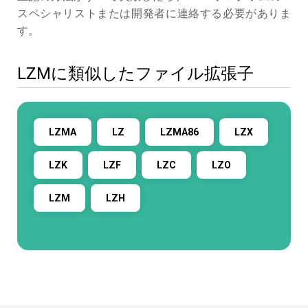
スペシャリストまたは開発者に連絡する必要がありま
す。
LZMに類似したファイル拡張子
LZMA
LZ
LZMA86
LZX
LZK
LZF
LZC
LZO
LZM
LZH