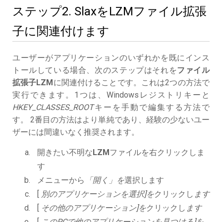
ステップ2. SlaxをLZMファイル拡張
子に関連付けます
ユーザーがアプリケーションのいずれかを既にインス
トールしている場合、次のステップはそれを
ファイル
拡張子LZM
に関連付けることです。これは2つの方法で
実行できます。1つは、Windowsレジストリキーと
HKEY_CLASSES_ROOT
キーを手動で編集する方法で
す。 2番目の方法はより単純であり、経験の少ないユー
ザーには間違いなく推奨されます。
開きたい不明な
LZM
ファイルを右クリックしま
す
メニューから
「開く」を
選択します
[
別のアプリケーションを選択]を
クリックし
ます
[
その他のアプリケーション]を
クリックし
ます
[
このPCで他のアプリケーションを見つける]を