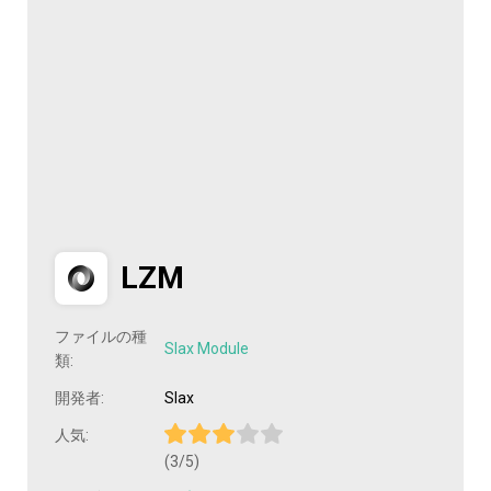
LZM
ファイルの種
Slax Module
類:
開発者:
Slax
人気:
(3/5)