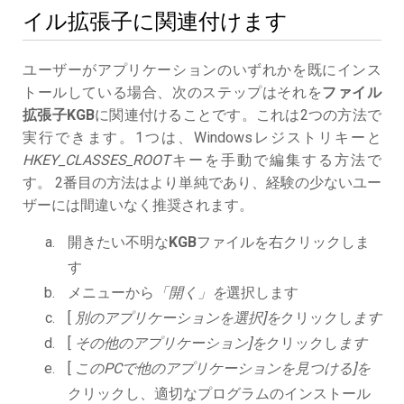
イル拡張子に関連付けます
ユーザーがアプリケーションのいずれかを既にインス
トールしている場合、次のステップはそれを
ファイル
拡張子KGB
に関連付けることです。これは2つの方法で
実行できます。1つは、Windowsレジストリキーと
HKEY_CLASSES_ROOT
キーを手動で編集する方法で
す。 2番目の方法はより単純であり、経験の少ないユー
ザーには間違いなく推奨されます。
開きたい不明な
KGB
ファイルを右クリックしま
す
メニューから
「開く」を
選択します
[
別のアプリケーションを選択]を
クリックし
ます
[
その他のアプリケーション]を
クリックし
ます
[
このPCで他のアプリケーションを見つける]を
クリックし、適切なプログラムのインストール