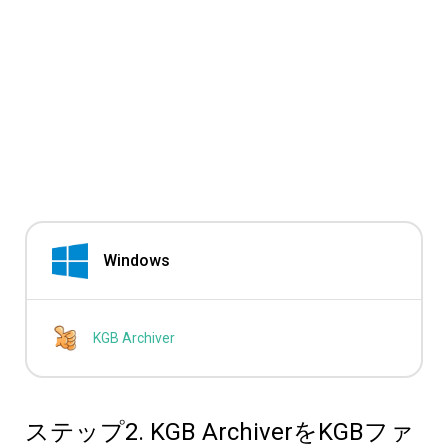
Windows
KGB Archiver
ステップ2. KGB ArchiverをKGBファ