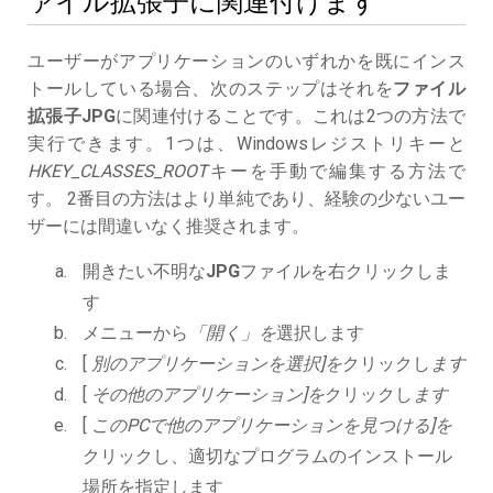
ァイル拡張子に関連付けます
ユーザーがアプリケーションのいずれかを既にインス
トールしている場合、次のステップはそれを
ファイル
拡張子JPG
に関連付けることです。これは2つの方法で
実行できます。1つは、Windowsレジストリキーと
HKEY_CLASSES_ROOT
キーを手動で編集する方法で
す。 2番目の方法はより単純であり、経験の少ないユー
ザーには間違いなく推奨されます。
開きたい不明な
JPG
ファイルを右クリックしま
す
メニューから
「開く」を
選択します
[
別のアプリケーションを選択]を
クリックし
ます
[
その他のアプリケーション]を
クリックし
ます
[
このPCで他のアプリケーションを見つける]を
クリックし、適切なプログラムのインストール
場所を指定します