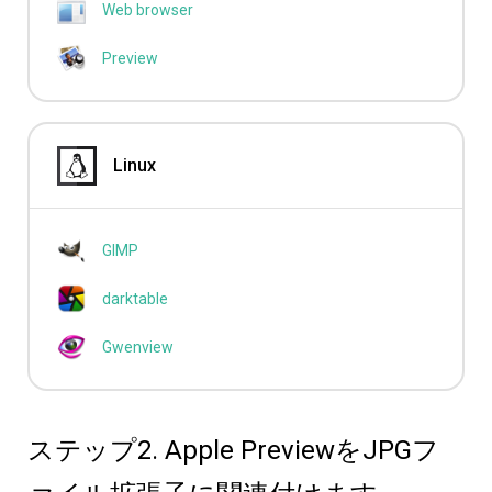
Web browser
Preview
Linux
GIMP
darktable
Gwenview
ステップ2. Apple PreviewをJPGフ