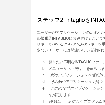
ステップ2. Intaglioを
ユーザーがアプリケーションのいずれか
ル拡張子INTAGLIO
に関連付けることです
リキーと
HKEY_CLASSES_ROOT
キーを手
少ないユーザーには間違いなく推奨され
開きたい不明な
INTAGLIO
ファイ
メニューから
「開く」を
選択しま
[
別のアプリケーションを選択]を
[
その他のアプリケーション]を
ク
[
このPCで他のアプリケーション
を指定します
最後に、
「選択したプログラムを常