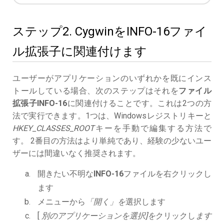
ステップ2. CygwinをINFO-16ファイ
ル拡張子に関連付けます
ユーザーがアプリケーションのいずれかを既にインス
トールしている場合、次のステップはそれを
ファイル
拡張子INFO-16
に関連付けることです。これは2つの方
法で実行できます。1つは、Windowsレジストリキーと
HKEY_CLASSES_ROOT
キーを手動で編集する方法で
す。 2番目の方法はより単純であり、経験の少ないユー
ザーには間違いなく推奨されます。
開きたい不明な
INFO-16
ファイルを右クリックし
ます
メニューから
「開く」を
選択します
[
別のアプリケーションを選択]を
クリックし
ます