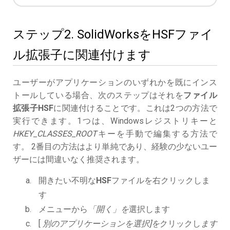
ステップ2. SolidWorksをHSFファイ
ル拡張子に関連付けます
ユーザーがアプリケーションのいずれかを既にインス
トールしている場合、次のステップはそれを
ファイル
拡張子HSF
に関連付けることです。これは2つの方法で
実行できます。1つは、Windowsレジストリキーと
HKEY_CLASSES_ROOT
キーを手動で編集する方法で
す。 2番目の方法はより単純であり、経験の少ないユー
ザーには間違いなく推奨されます。
開きたい不明な
HSF
ファイルを右クリックしま
す
メニューから
「開く」を
選択します
[
別のアプリケーションを選択]を
クリックし
ます