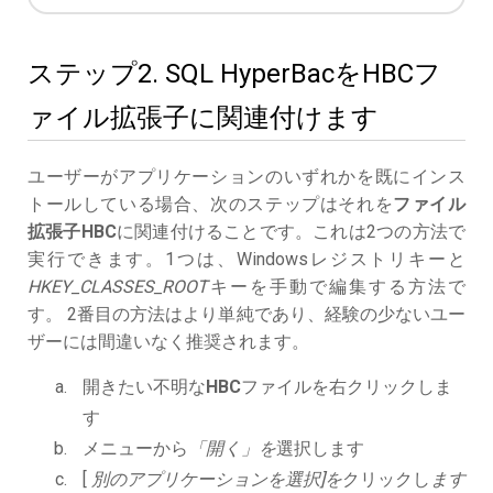
ステップ2. SQL HyperBacをHBCフ
ァイル拡張子に関連付けます
ユーザーがアプリケーションのいずれかを既にインス
トールしている場合、次のステップはそれを
ファイル
拡張子HBC
に関連付けることです。これは2つの方法で
実行できます。1つは、Windowsレジストリキーと
HKEY_CLASSES_ROOT
キーを手動で編集する方法で
す。 2番目の方法はより単純であり、経験の少ないユー
ザーには間違いなく推奨されます。
開きたい不明な
HBC
ファイルを右クリックしま
す
メニューから
「開く」を
選択します
[
別のアプリケーションを選択]を
クリックし
ます