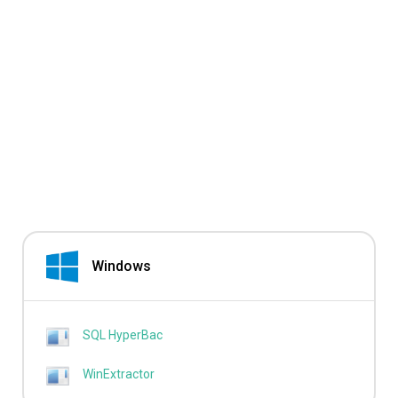
Windows
SQL HyperBac
WinExtractor