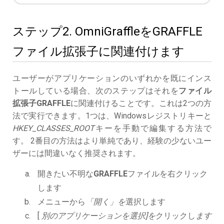
ステップ2. OmniGraffleをGRAFFLE
ファイル拡張子に関連付けます
ユーザーがアプリケーションのいずれかを既にインス
トールしている場合、次のステップはそれを
ファイル
拡張子GRAFFLE
に関連付けることです。これは2つの方
法で実行できます。1つは、Windowsレジストリキーと
HKEY_CLASSES_ROOT
キーを手動で編集する方法で
す。 2番目の方法はより単純であり、経験の少ないユー
ザーには間違いなく推奨されます。
開きたい不明な
GRAFFLE
ファイルを右クリック
します
メニューから
「開く」を
選択します
[
別のアプリケーションを選択]を
クリックし
ます