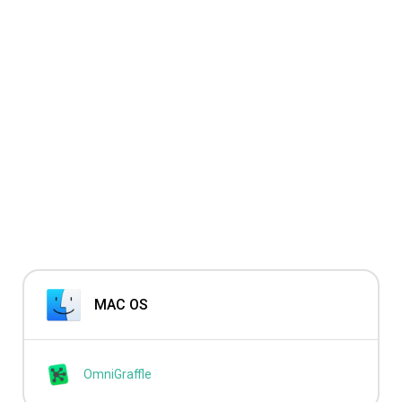
MAC OS
OmniGraffle