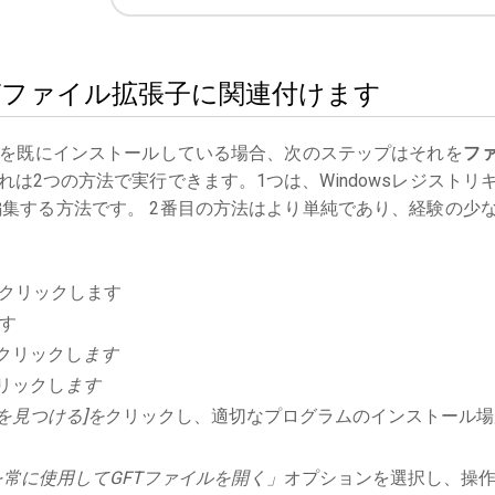
をGFTファイル拡張子に関連付けます
を既にインストールしている場合、次のステップはそれを
フ
は2つの方法で実行できます。1つは、Windowsレジストリ
集する方法です。 2番目の方法はより単純であり、経験の少
クリックします
す
クリックし
ます
リックし
ます
を見つける]を
クリックし、適切なプログラムのインストール場
常に使用してGFTファイルを開く」
オプションを選択し、操