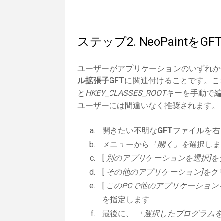
ステップ2. NeoPaint
ユーザーがアプリケーションのいずれか
ル拡張子GFT
に関連付けることです。これ
と
HKEY_CLASSES_ROOT
キーを手動で編
ユーザーには間違いなく推奨されます。
開きたい不明な
GFT
ファイルを右
メニューから
「開く」を
選択しま
[
別のアプリケーションを選択]を
[
その他のアプリケーション]を
ク
[
このPCで他のアプリケーション
を指定します
最後に、
「選択したプログラムを