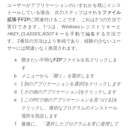
ユーザーがアプリケーションのいずれかを既にインス
トールしている場合、次のステップはそれを
ファイル
拡張子FZP
に関連付けることです。これは2つの方法で
実行できます。1つは、Windowsレジストリキーと
HKEY_CLASSES_ROOT
キーを手動で編集する方法で
す。 2番目の方法はより単純であり、経験の少ないユー
ザーには間違いなく推奨されます。
開きたい不明な
FZP
ファイルを右クリックしま
す
メニューから
「開く」を
選択します
[
別のアプリケーションを選択]を
クリックし
ます
[
その他のアプリケーション]を
クリックし
ます
[
このPCで他のアプリケーションを見つける]を
クリックし、適切なプログラムのインストール
場所を指定します
最後に、
「選択したプログラムを常に使用して