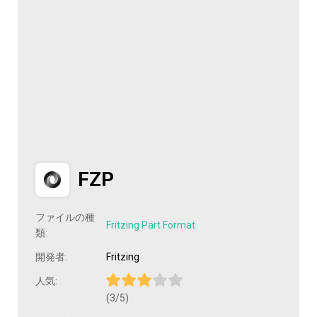
FZP
ファイルの種
Fritzing Part Format
類:
開発者:
Fritzing
人気:
(3/5)