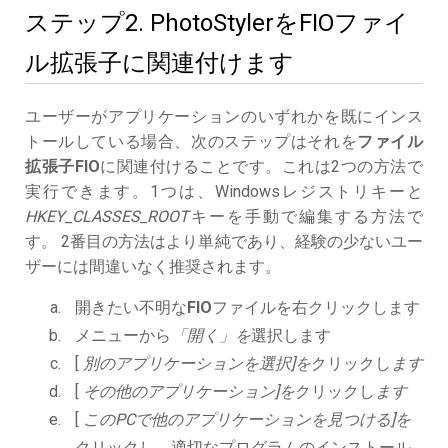
ステップ2. PhotoStylerをFIOファイ
ル拡張子に関連付けます
ユーザーがアプリケーションのいずれかを既にインス
トールしている場合、次のステップはそれを
ファイル
拡張子FIO
に関連付けることです。これは2つの方法で
実行できます。1つは、Windowsレジストリキーと
HKEY_CLASSES_ROOT
キーを手動で編集する方法で
す。 2番目の方法はより単純であり、経験の少ないユー
ザーには間違いなく推奨されます。
開きたい不明な
FIO
ファイルを右クリックします
メニューから
「開く」を
選択します
[
別のアプリケーションを選択]を
クリックし
ます
[
その他のアプリケーション]を
クリックし
ます
[
このPCで他のアプリケーションを見つける]を
クリックし、適切なプログラムのインストール