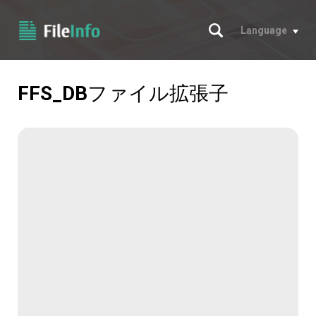
サーチ
Language
FFS_DB
ファイル拡張子