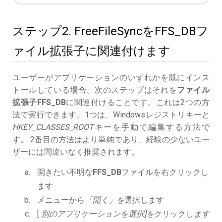
ステップ2. FreeFileSyncをFFS_DBフ
ァイル拡張子に関連付けます
ユーザーがアプリケーションのいずれかを既にインス
トールしている場合、次のステップはそれを
ファイル
拡張子FFS_DB
に関連付けることです。これは2つの方
法で実行できます。1つは、Windowsレジストリキーと
HKEY_CLASSES_ROOT
キーを手動で編集する方法で
す。 2番目の方法はより単純であり、経験の少ないユー
ザーには間違いなく推奨されます。
開きたい不明な
FFS_DB
ファイルを右クリックし
ます
メニューから
「開く」を
選択します
[
別のアプリケーションを選択]を
クリックし
ます