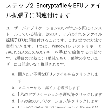
ステップ2. EncryptafileをEFUファイ
ル拡張子に関連付けます
ユーザーがアプリケーションのいずれかを既にインス
トールしている場合、次のステップはそれを
ファイル
拡張子EFU
に関連付けることです。これは2つの方法で
実行できます。1つは、Windowsレジストリキーと
HKEY_CLASSES_ROOT
キーを手動で編集する方法で
す。 2番目の方法はより単純であり、経験の少ないユー
ザーには間違いなく推奨されます。
開きたい不明な
EFU
ファイルを右クリックしま
す
メニューから
「開く」を
選択します
[
別のアプリケーションを選択]を
クリックし
ます
[
その他のアプリケーション]を
クリックし
ます
[
このPCで他のアプリケーションを見つける]を