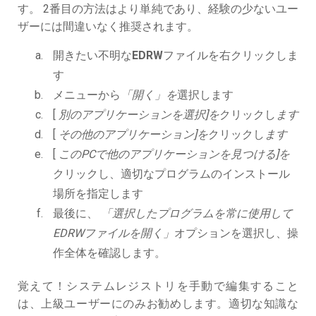
す。 2番目の方法はより単純であり、経験の少ないユー
ザーには間違いなく推奨されます。
開きたい不明な
EDRW
ファイルを右クリックしま
す
メニューから
「開く」を
選択します
[
別のアプリケーションを選択]を
クリックし
ます
[
その他のアプリケーション]を
クリックし
ます
[
このPCで他のアプリケーションを見つける]を
クリックし、適切なプログラムのインストール
場所を指定します
最後に、
「選択したプログラムを常に使用して
EDRWファイルを開く」
オプションを選択し、操
作全体を確認します。
覚えて！システムレジストリを手動で編集すること
は、上級ユーザーにのみお勧めします。適切な知識な