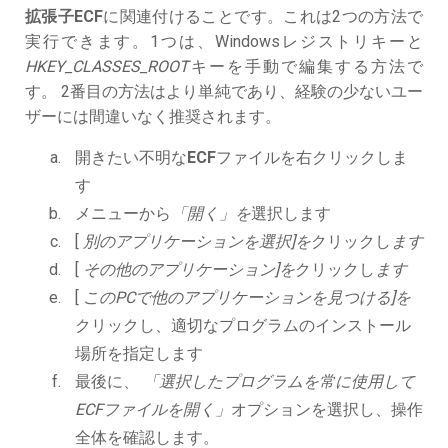
拡張子ECF
に関連付けることです。これは2つの方法で
実行できます。1つは、Windowsレジストリキーと
HKEY_CLASSES_ROOT
キーを手動で編集する方法で
す。 2番目の方法はより単純であり、経験の少ないユー
ザーには間違いなく推奨されます。
開きたい不明な
ECF
ファイルを右クリックしま
す
メニューから
「開く」を
選択します
[
別のアプリケーションを選択]を
クリックし
ます
[
その他のアプリケーション]を
クリックし
ます
[
このPCで他のアプリケーションを見つける]を
クリックし、適切なプログラムのインストール
場所を指定します
最後に、
「選択したプログラムを常に使用して
ECFファイルを開く」
オプションを選択し、操作
全体を確認します。