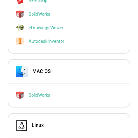
SketchUp
SolidWorks
eDrawings Viewer
Autodesk Inventor
MAC OS
SolidWorks
Linux