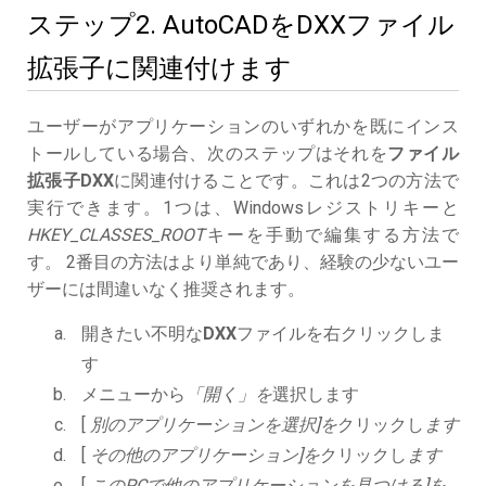
ステップ2. AutoCADをDXXファイル
拡張子に関連付けます
ユーザーがアプリケーションのいずれかを既にインス
トールしている場合、次のステップはそれを
ファイル
拡張子DXX
に関連付けることです。これは2つの方法で
実行できます。1つは、Windowsレジストリキーと
HKEY_CLASSES_ROOT
キーを手動で編集する方法で
す。 2番目の方法はより単純であり、経験の少ないユー
ザーには間違いなく推奨されます。
開きたい不明な
DXX
ファイルを右クリックしま
す
メニューから
「開く」を
選択します
[
別のアプリケーションを選択]を
クリックし
ます
[
その他のアプリケーション]を
クリックし
ます
[
このPCで他のアプリケーションを見つける]を