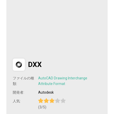
DXX
ファイルの種
AutoCAD Drawing Interchange
類:
Attribute Format
開発者:
Autodesk
人気:
(3/5)