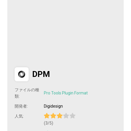
DPM
ファイルの種
Pro Tools Plugin Format
類:
開発者:
Digidesign
人気:
(3/5)