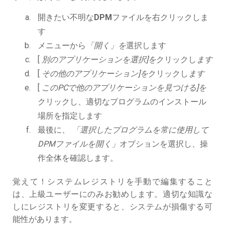
開きたい不明な
DPM
ファイルを右クリックしま
す
メニューから
「開く」を
選択します
[
別のアプリケーションを選択]を
クリックし
ます
[
その他のアプリケーション]を
クリックし
ます
[
このPCで他のアプリケーションを見つける]を
クリックし、適切なプログラムのインストール
場所を指定します
最後に、
「選択したプログラムを常に使用して
DPMファイルを開く」
オプションを選択し、操
作全体を確認します。
覚えて！システムレジストリを手動で編集すること
は、上級ユーザーにのみお勧めします。適切な知識な
しにレジストリを変更すると、システムが損傷する可
能性があります。