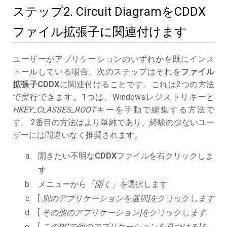
ステップ2. Circuit DiagramをCDDX
ファイル拡張子に関連付けます
ユーザーがアプリケーションのいずれかを既にインス
トールしている場合、次のステップはそれを
ファイル
拡張子CDDX
に関連付けることです。これは2つの方法
で実行できます。1つは、Windowsレジストリキーと
HKEY_CLASSES_ROOT
キーを手動で編集する方法で
す。 2番目の方法はより単純であり、経験の少ないユー
ザーには間違いなく推奨されます。
開きたい不明な
CDDX
ファイルを右クリックしま
す
メニューから
「開く」を
選択します
[
別のアプリケーションを選択]を
クリックし
ます
[
その他のアプリケーション]を
クリックし
ます
[
このPCで他のアプリケーションを見つける]を