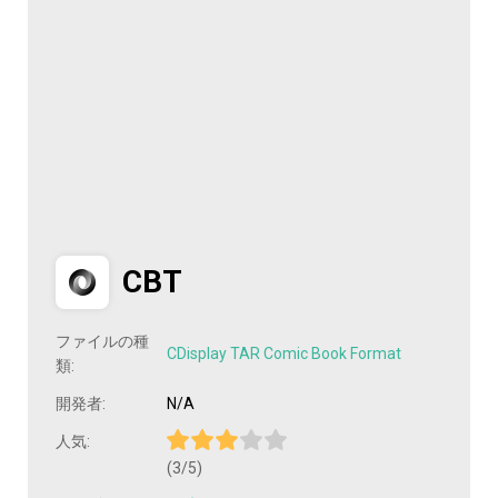
CBT
ファイルの種
CDisplay TAR Comic Book Format
類:
開発者:
N/A
人気:
(3/5)