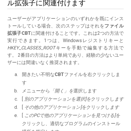
ル拡張子に関連付けます
ユーザーがアプリケーションのいずれかを既にインス
トールしている場合、次のステップはそれを
ファイル
拡張子CBT
に関連付けることです。これは2つの方法で
実行できます。1つは、Windowsレジストリキーと
HKEY_CLASSES_ROOT
キーを手動で編集する方法で
す。 2番目の方法はより単純であり、経験の少ないユー
ザーには間違いなく推奨されます。
開きたい不明な
CBT
ファイルを右クリックしま
す
メニューから
「開く」を
選択します
[
別のアプリケーションを選択]を
クリックし
ます
[
その他のアプリケーション]を
クリックし
ます
[
このPCで他のアプリケーションを見つける]を
クリックし、適切なプログラムのインストール