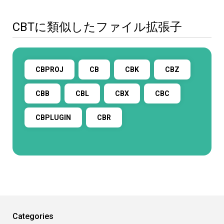
CBTに類似したファイル拡張子
CBPROJ
CB
CBK
CBZ
CBB
CBL
CBX
CBC
CBPLUGIN
CBR
Categories