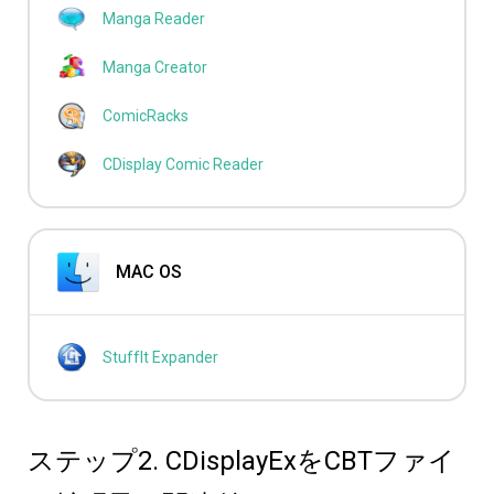
Manga Reader
Manga Creator
ComicRacks
CDisplay Comic Reader
MAC OS
StuffIt Expander
ステップ2. CDisplayExをCBTファイ