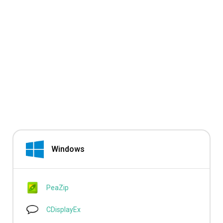
Windows
PeaZip
CDisplayEx