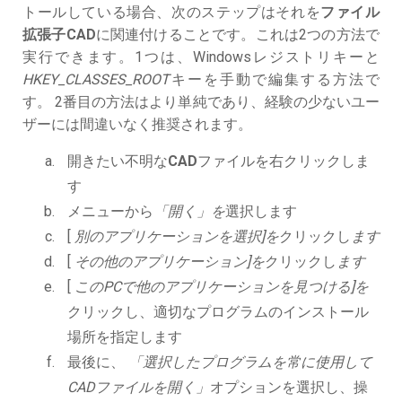
トールしている場合、次のステップはそれを
ファイル
拡張子CAD
に関連付けることです。これは2つの方法で
実行できます。1つは、Windowsレジストリキーと
HKEY_CLASSES_ROOT
キーを手動で編集する方法で
す。 2番目の方法はより単純であり、経験の少ないユー
ザーには間違いなく推奨されます。
開きたい不明な
CAD
ファイルを右クリックしま
す
メニューから
「開く」を
選択します
[
別のアプリケーションを選択]を
クリックし
ます
[
その他のアプリケーション]を
クリックし
ます
[
このPCで他のアプリケーションを見つける]を
クリックし、適切なプログラムのインストール
場所を指定します
最後に、
「選択したプログラムを常に使用して
CADファイルを開く」
オプションを選択し、操