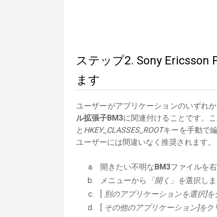
ステップ2. Sony Erics
ます
ユーザーがアプリケーションのいずれか
ル拡張子BM3
に関連付けることです。これ
と
HKEY_CLASSES_ROOT
キーを手動で編
ユーザーには間違いなく推奨されます。
開きたい不明な
BM3
ファイルを右
メニューから
「開く」を
選択しま
[
別のアプリケーションを選択]を
[
その他のアプリケーション]を
ク