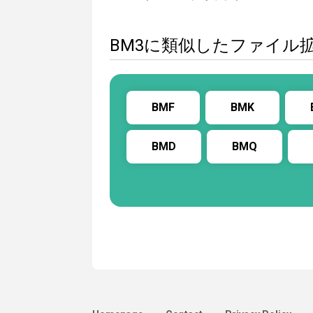
BM3に類似したファイル
BMF
BMK
BMD
BMQ