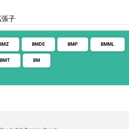
拡張子
BMZ
BMD5
BMP
BMML
BMT
BM