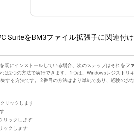
son PC SuiteをBM3ファイル拡張子に関連付
を既にインストールしている場合、次のステップはそれを
フ
は2つの方法で実行できます。1つは、Windowsレジストリ
集する方法です。 2番目の方法はより単純であり、経験の少
クリックします
す
クリックし
ます
リックし
ます