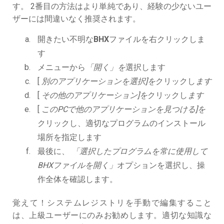
す。 2番目の方法はより単純であり、経験の少ないユー
ザーには間違いなく推奨されます。
開きたい不明な
BHX
ファイルを右クリックしま
す
メニューから
「開く」を
選択します
[
別のアプリケーションを選択]を
クリックし
ます
[
その他のアプリケーション]を
クリックし
ます
[
このPCで他のアプリケーションを見つける]を
クリックし、適切なプログラムのインストール
場所を指定します
最後に、
「選択したプログラムを常に使用して
BHXファイルを開く」
オプションを選択し、操
作全体を確認します。
覚えて！システムレジストリを手動で編集すること
は、上級ユーザーにのみお勧めします。適切な知識な