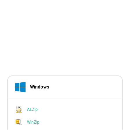
Windows
ALZip
WinZip