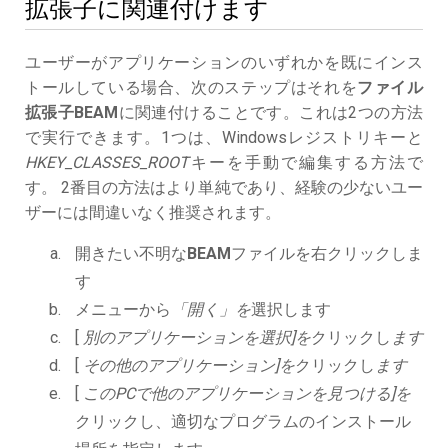
拡張子に関連付けます
ユーザーがアプリケーションのいずれかを既にインス
トールしている場合、次のステップはそれを
ファイル
拡張子BEAM
に関連付けることです。これは2つの方法
で実行できます。1つは、Windowsレジストリキーと
HKEY_CLASSES_ROOT
キーを手動で編集する方法で
す。 2番目の方法はより単純であり、経験の少ないユー
ザーには間違いなく推奨されます。
開きたい不明な
BEAM
ファイルを右クリックしま
す
メニューから
「開く」を
選択します
[
別のアプリケーションを選択]を
クリックし
ます
[
その他のアプリケーション]を
クリックし
ます
[
このPCで他のアプリケーションを見つける]を
クリックし、適切なプログラムのインストール