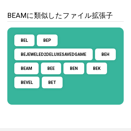
BEAMに類似したファイル拡張子
BEL
BEP
BEJEWELED2DELUXESAVEDGAME
BEH
BEAM
BEE
BEN
BEK
BEVEL
BET