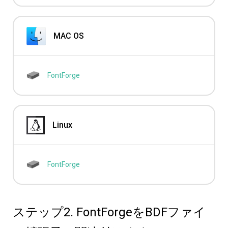
MAC OS
FontForge
Linux
FontForge
ステップ2. FontForgeをBDFファイ