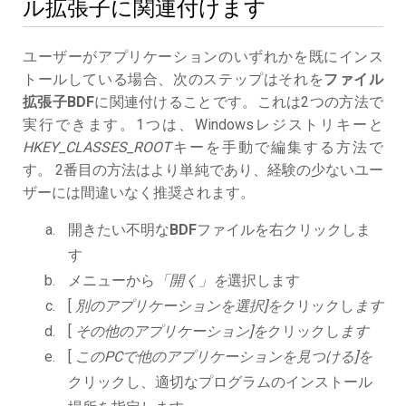
ル拡張子に関連付けます
ユーザーがアプリケーションのいずれかを既にインス
トールしている場合、次のステップはそれを
ファイル
拡張子BDF
に関連付けることです。これは2つの方法で
実行できます。1つは、Windowsレジストリキーと
HKEY_CLASSES_ROOT
キーを手動で編集する方法で
す。 2番目の方法はより単純であり、経験の少ないユー
ザーには間違いなく推奨されます。
開きたい不明な
BDF
ファイルを右クリックしま
す
メニューから
「開く」を
選択します
[
別のアプリケーションを選択]を
クリックし
ます
[
その他のアプリケーション]を
クリックし
ます
[
このPCで他のアプリケーションを見つける]を
クリックし、適切なプログラムのインストール