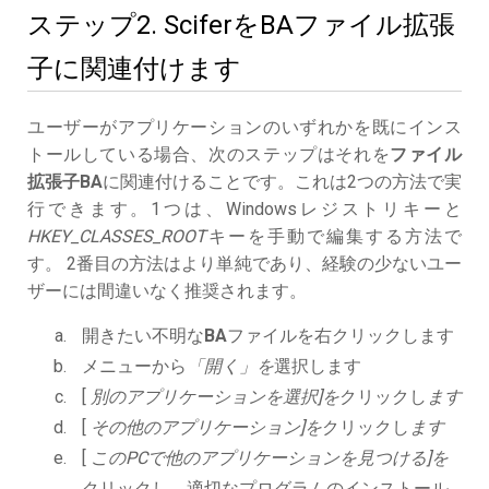
ステップ2. SciferをBAファイル拡張
子に関連付けます
ユーザーがアプリケーションのいずれかを既にインス
トールしている場合、次のステップはそれを
ファイル
拡張子BA
に関連付けることです。これは2つの方法で実
行できます。1つは、Windowsレジストリキーと
HKEY_CLASSES_ROOT
キーを手動で編集する方法で
す。 2番目の方法はより単純であり、経験の少ないユー
ザーには間違いなく推奨されます。
開きたい不明な
BA
ファイルを右クリックします
メニューから
「開く」を
選択します
[
別のアプリケーションを選択]を
クリックし
ます
[
その他のアプリケーション]を
クリックし
ます
[
このPCで他のアプリケーションを見つける]を
クリックし、適切なプログラムのインストール