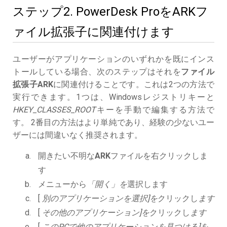
ステップ2. PowerDesk ProをARKフ
ァイル拡張子に関連付けます
ユーザーがアプリケーションのいずれかを既にインス
トールしている場合、次のステップはそれを
ファイル
拡張子ARK
に関連付けることです。これは2つの方法で
実行できます。1つは、Windowsレジストリキーと
HKEY_CLASSES_ROOT
キーを手動で編集する方法で
す。 2番目の方法はより単純であり、経験の少ないユー
ザーには間違いなく推奨されます。
開きたい不明な
ARK
ファイルを右クリックしま
す
メニューから
「開く」を
選択します
[
別のアプリケーションを選択]を
クリックし
ます
[
その他のアプリケーション]を
クリックし
ます
[
このPCで他のアプリケーションを見つける]を