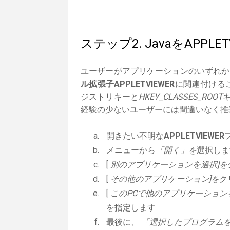
ステップ2. JavaをAPP
ユーザーがアプリケーションのいずれか
ル拡張子APPLETVIEWER
に関連付けるこ
ジストリキーと
HKEY_CLASSES_ROOT
経験の少ないユーザーには間違いなく推
開きたい不明な
APPLETVIEWER
メニューから
「開く」を
選択しま
[
別のアプリケーションを選択]を
[
その他のアプリケーション]を
ク
[
このPCで他のアプリケーション
を指定します
最後に、
「選択したプログラムを常