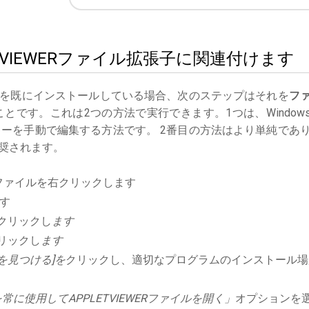
LETVIEWERファイル拡張子に関連付けます
を既にインストールしている場合、次のステップはそれを
フ
とです。これは2つの方法で実行できます。1つは、Window
キーを手動で編集する方法です。 2番目の方法はより単純であ
奨されます。
ファイルを右クリックします
す
クリックし
ます
リックし
ます
を見つける]を
クリックし、適切なプログラムのインストール場
に使用してAPPLETVIEWERファイルを開く」
オプションを