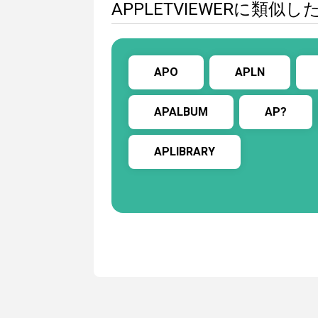
APPLETVIEWERに類
APO
APLN
APALBUM
AP?
APLIBRARY