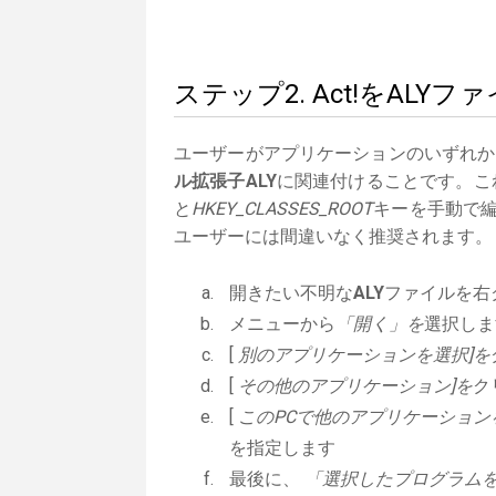
ステップ2. Act!をAL
ユーザーがアプリケーションのいずれか
ル拡張子ALY
に関連付けることです。これ
と
HKEY_CLASSES_ROOT
キーを手動で編
ユーザーには間違いなく推奨されます。
開きたい不明な
ALY
ファイルを右
メニューから
「開く」を
選択しま
[
別のアプリケーションを選択]を
[
その他のアプリケーション]を
ク
[
このPCで他のアプリケーション
を指定します
最後に、
「選択したプログラムを