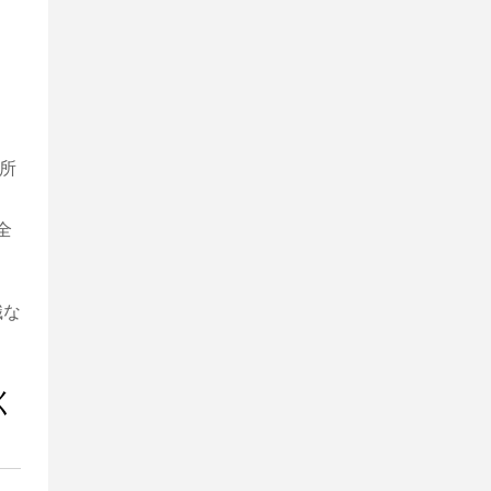
所
全
識な
く