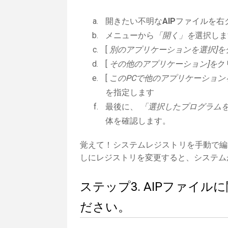
開きたい不明な
AIP
ファイルを右
メニューから
「開く」を
選択しま
[
別のアプリケーションを選択]を
[
その他のアプリケーション]を
ク
[
このPCで他のアプリケーション
を指定します
最後に、
「選択したプログラムを
体を確認します。
覚えて！システムレジストリを手動で編
しにレジストリを変更すると、システム
ステップ3. AIPファイ
ださい。