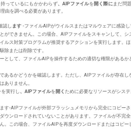
を持っているにもかかわらず
、AIPファイル
を
開く際に
まだ問
理由を調べる必要があります。
確認し
ます
-ファイルAIPがウイルスまたはマルウェアに感染し
とができません。この場合、AIPファイルをスキャンして、シ
イルス対策プログラムが推奨するアクションを実行します。ほ
駆除または削除です。
ーとして、ファイルAIPを操作するための適切な権限があるか
であるかどうかを確認します。ただし、AIPファイルが存在し
はありません。
ションを実行し
、AIPファイル
を
開く
ために必要なリソースがシステ
ます-AIPファイルが外部フラッシュメモリから完全にコピーさ
ダウンロードされていないことがあります。ファイルが不完全
ん。この場合、ファイルAIPを再度ダウンロードまたはコピー