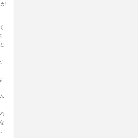
題が
て
ス
と
ど
な
ム
れ
な
し