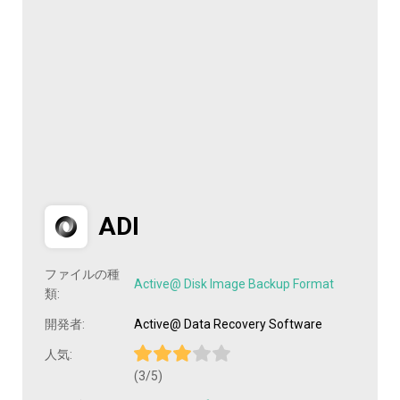
ADI
ファイルの種
Active@ Disk Image Backup Format
類:
開発者:
Active@ Data Recovery Software
人気:
(3/5)