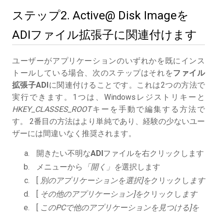
ステップ2. Active@ Disk Imageを
ADIファイル拡張子に関連付けます
ユーザーがアプリケーションのいずれかを既にインス
トールしている場合、次のステップはそれを
ファイル
拡張子ADI
に関連付けることです。これは2つの方法で
実行できます。1つは、Windowsレジストリキーと
HKEY_CLASSES_ROOT
キーを手動で編集する方法で
す。 2番目の方法はより単純であり、経験の少ないユー
ザーには間違いなく推奨されます。
開きたい不明な
ADI
ファイルを右クリックします
メニューから
「開く」を
選択します
[
別のアプリケーションを選択]を
クリックし
ます
[
その他のアプリケーション]を
クリックし
ます
[
このPCで他のアプリケーションを見つける]を