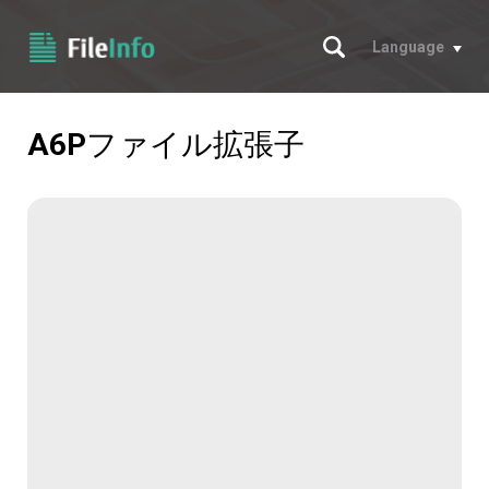
サーチ
Language
A6P
ファイル拡張子