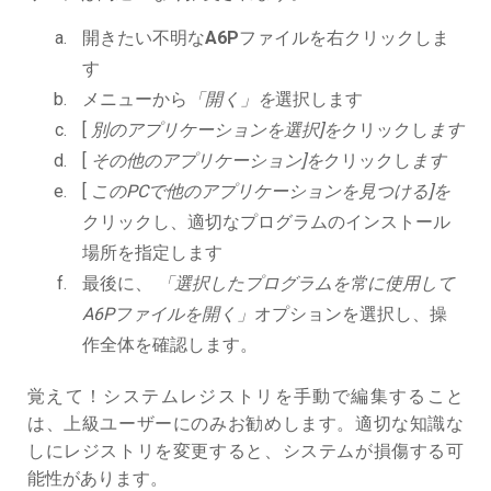
開きたい不明な
A6P
ファイルを右クリックしま
す
メニューから
「開く」を
選択します
[
別のアプリケーションを選択]を
クリックし
ます
[
その他のアプリケーション]を
クリックし
ます
[
このPCで他のアプリケーションを見つける]を
クリックし、適切なプログラムのインストール
場所を指定します
最後に、
「選択したプログラムを常に使用して
A6Pファイルを開く」
オプションを選択し、操
作全体を確認します。
覚えて！システムレジストリを手動で編集すること
は、上級ユーザーにのみお勧めします。適切な知識な
しにレジストリを変更すると、システムが損傷する可
能性があります。